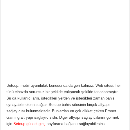
Betcup, mobil uyumluluk konusunda da geri kalmaz. Web sitesi, her
türlü cihazda sorunsuz bir şekilde çalışacak şekilde tasarlanmıştır.
Bu da kullanıcıların, istedikleri yerden ve istedikleri zaman bahis
oynayabilmelerini sağlar. Betcup bahis sitesinin birçok altyapı
sağlayıcısı bulunmaktadır. Bunlardan en çok dikkat çeken Pronet
Gaming alt yapı sağlayıcısıdır. Diğer altyapı sağlayıcılarını görmek
için
Betcup güncel giriş
sayfasına bağlantı sağlayabilirsiniz.