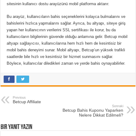
sitesinin kullanıcı dostu arayüzünü mobil platforma aktarır.
Bu arayüz, kullanıcıların bahis seçeneklerini kolayca bulmalarını ve
bahislerini hızlıca yapmalarını sağlar. Ayrıca, bu altyapı, siteye giriş
yapan her kullanıcının verilerini SSL sertifikası ile korur, bu da
kullanıcıların bilgilerinin güvende olduğu anlamına gelir. Betcup mobil
altyapı sağlayıcısı, kullanıcılarına hem hızlı hem de kesintisiz bir
mobil bahis deneyimi sunar. Mobil altyapı, Betcup’un yüksek trafikli
saatlerde bile hızlı ve kesintisiz bir hizmet sunmasını sağlar.
Böylece, kullanıcılar diledikleri zaman ve yerde bahis oynayabilirler.
Previous
Betcup Affiliate
Sonraki
Betcup Bahis Kuponu Yaparken
Nelere Dikkat Edilmeli?
Bir yanıt yazın